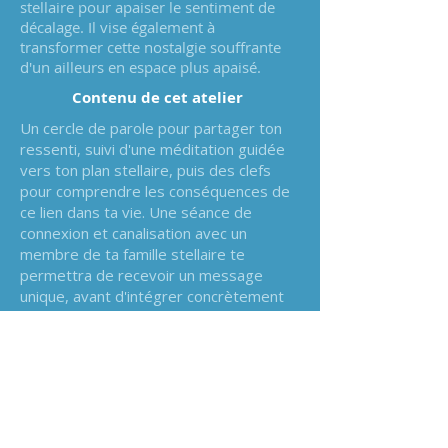
stellaire pour apaiser le sentiment de
décalage. Il vise également à
transformer cette nostalgie souffrante
d'un ailleurs en espace plus apaisé.
Contenu de cet atelier
Un cercle de parole pour partager ton
ressenti, suivi d'une méditation guidée
vers ton plan stellaire, puis des clefs
pour comprendre les conséquences de
ce lien dans ta vie. Une séance de
connexion et canalisation avec un
membre de ta famille stellaire te
permettra de recevoir un message
unique, avant d'intégrer concrètement
cette expérience dans ton quotidien.
Conditions
L'atelier sera limité à 8 personnes
maximum afin d'avoir une certaine
interactivité pendant l'atelier.