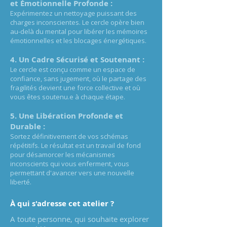
et Émotionnelle Profonde :
Expérimentez un nettoyage puissant des
charges inconscientes. Le cercle opère bien
au-delà du mental pour libérer les mémoires
émotionnelles et les blocages énergétiques.
4. Un Cadre Sécurisé et Soutenant :
Le cercle est conçu comme un espace de
confiance, sans jugement, où le partage des
fragilités devient une force collective et où
vous êtes soutenu.e à chaque étape.
5. Une Libération Profonde et
Durable :
Sortez définitivement de vos schémas
répétitifs. Le résultat est un travail de fond
pour désamorcer les mécanismes
inconscients qui vous enferment, vous
permettant d'avancer vers une nouvelle
liberté.
À qui s'adresse cet atelier ?
A toute personne, qui souhaite explorer