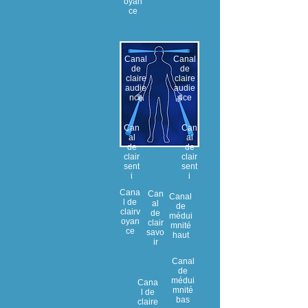
oyan
ce
Canal
Canal
de
de
claire
claire
audie
audie
nce
nce
Can
Can
al
al
de
de
clair
clair
sent
sent
i
i
Cana
Can
Canal
l de
al
de
clairv
de
médui
oyan
clair
mnité
ce
savo
haut
ir
Canal
de
médui
Cana
mnité
l de
bas
claire