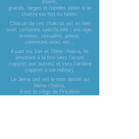
moins,
grands, larges et rapides selon si le
chakra est fort ou faible.
Chacun de ces chakras est en lien
avec certaines spécificités : ancrage,
émotion, sexualité, amour,
communication, etc...
A part les 1ier et 7ème chakra, ils
émettent à la fois vers l'avant
(rapport aux autres) et vers l'arrière
(rapport à soi même).
Le 3ème oeil est le nom donné au
6ème chakra.
Il est le siège de l'intuition
et des perceptions dans le monde
subtil.
le 3ème oeil & la glande
pinéale
Le 3ème oeil est en lien avec