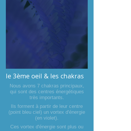
le 3ème oeil & les chakras
Nous avons 7 chakras principaux,
qui sont des centres énergétiques
très importants.
Ils forment à partir de leur centre
(point bleu ciel) un vortex d'énergie
(en violet).
Ces vortex d'énergie sont plus ou