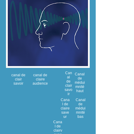
Can
Canal
canal de
canal de
al
de
clair
claire
de
médui
savoir
audience
clair
mnité
savo
haut
ir
Cana
Canal
l de
de
claire
médui
save
mnité
ur
bas
Cana
l de
clairv