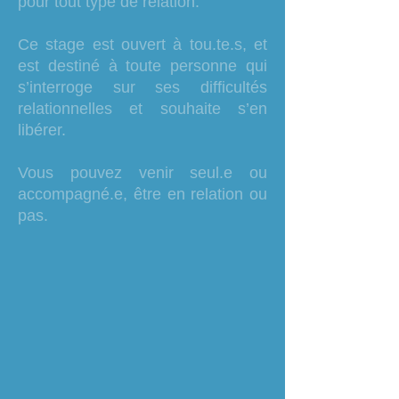
pour tout type de relation.
Ce stage est ouvert à tou.te.s, et
est destiné à toute personne qui
s’interroge sur ses difficultés
relationnelles et souhaite s’en
libérer.
Vous pouvez venir seul.e ou
accompagné.e, être en relation ou
pas.