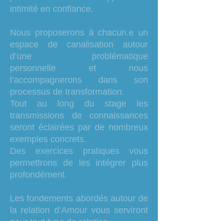
intimité en confiance.
Nous proposerons à chacun.e un
espace de canalisation autour
d’une problématique
personnelle et nous
l’accompagnerons dans son
processus de transformation.
Tout au long du stage les
transmissions de connaissances
seront éclairées par de nombreux
exemples concrets.
Des exercices pratiques vous
permettrons de les intégrer plus
profondément.
Les fondements abordés autour de
la relation d’Amour vous serviront