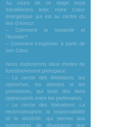
Au cours de ce stage nous
travaillerons avec notre Cœur
énergétique qui est au centre du
lien d’Amour.
– Comment le ressentir et
l’écouter?
– Comment s’exprimer à partir de
son Cœur
Nous explorerons deux modes de
fonctionnement principaux:
– Le cercle des limitations: les
reproches, les attentes et les
promesses, qui tisse des liens
oppressants entre les partenaires.
– Le cercle des libérations: La
reconnaissance, la responsabilité
et la sincérité, qui permet aux
partenaires de développer leur