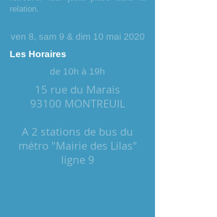
relation.
ven 8, sam 9 & dim 10 mai 2020
Les Horaires
de 10h à 19h
15 rue du Marais
93100 MONTREUIL
A 2 stations de bus du
métro "Mairie des Lilas"
ligne 9