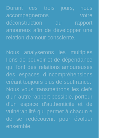
Durant ces trois jours, nous
accompagnerons votre
déconstruction du rapport
amoureux afin de développer une
relation d’amour consciente.
Nous analyserons les multiples
liens de pouvoir et de dépendance
qui font des relations amoureuses
des espaces d’incompréhensions
créant toujours plus de souffrance.
Nous vous transmettrons les clefs
d’un autre rapport possible, porteur
d’un espace d’authenticité et de
vulnérabilité qui permet à chacun.e
de se redécouvrir, pour évoluer
ensemble.