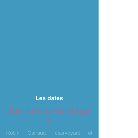
Les dates
Qui anime le stage
?
Robin Gairaud, clairvoyant et