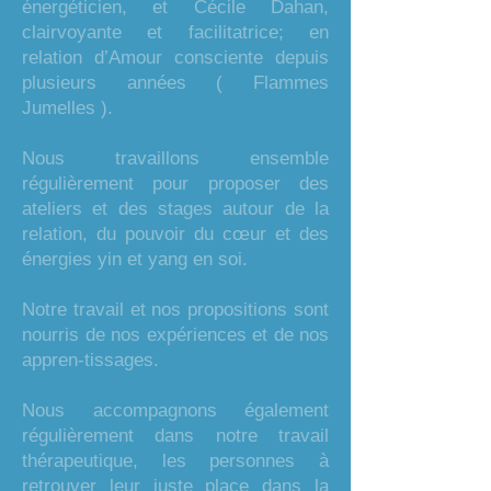
énergéticien, et Cécile Dahan,
clairvoyante et facilitatrice; en
relation d’Amour consciente depuis
plusieurs années ( Flammes
Jumelles ).
Nous travaillons ensemble
régulièrement pour proposer des
ateliers et des stages autour de la
relation, du pouvoir du cœur et des
énergies yin et yang en soi.
Notre travail et nos propositions sont
nourris de nos expériences et de nos
appren-tissages.
Nous accompagnons également
régulièrement dans notre travail
thérapeutique, les personnes à
retrouver leur juste place dans la