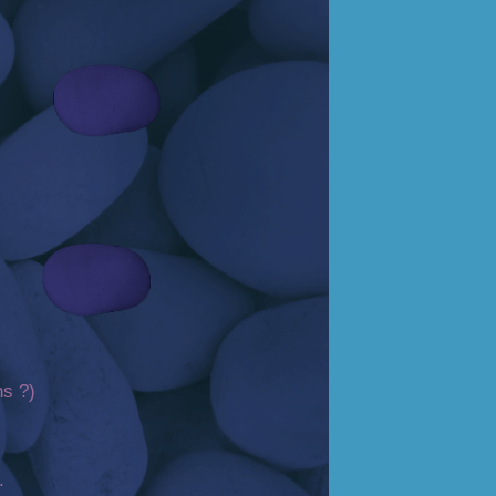
ns ?)
.