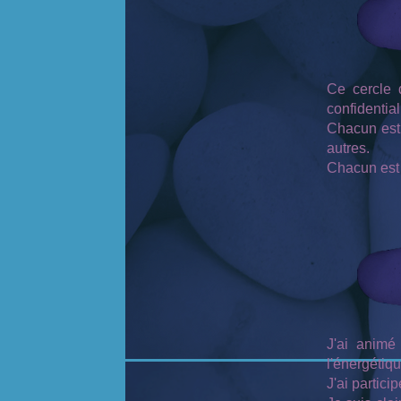
Ce cercle 
confidential
Chacun est i
autres.
Chacun est 
J'ai animé
l'énergétiqu
J'ai partic