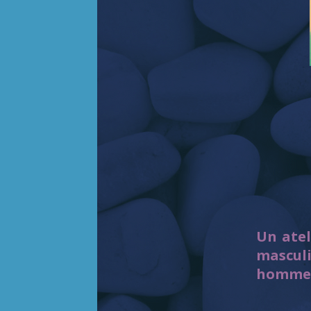
Un atel
mascul
homme s