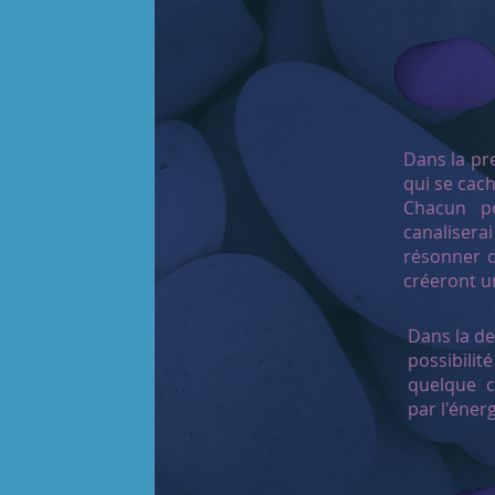
Dans la pr
qui se cach
Chacun po
canalisera
résonner d
créeront u
Dans la de
possibili
quelque c
par l'éner