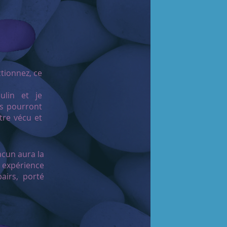
tionnez, ce
ulin et je
ns pourront
tre vécu et
acun aura la
 expérience
airs, porté