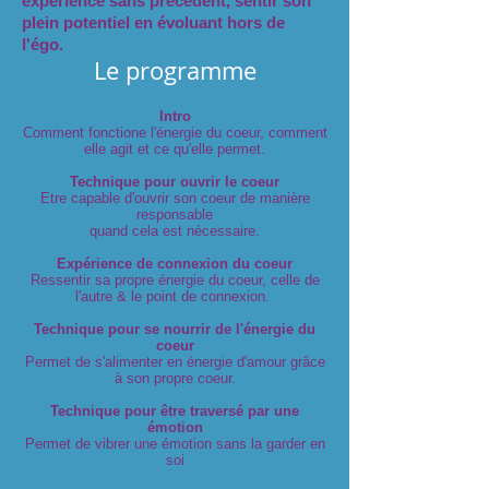
expérience sans précédent,
sentir son
plein potentiel en évoluant hors de
l'égo.
Le programme
Intro
Comment fonctione l'énergie du coeur, comment
elle agit et ce qu'elle permet.
Technique pour ouvrir le coeur
Etre capable d'ouvrir son coeur de manière
responsable
quand cela est nécessaire.
Expérience de connexion du coeur
Ressentir sa propre énergie du coeur, celle de
l'autre & le point de connexion.
Technique pour se nourrir de l'énergie du
coeur
Permet de s'alimenter en énergie d'amour grâce
à son propre coeur.
Technique pour être traversé par une
émotion
Permet de vibrer une émotion sans la garder en
soi