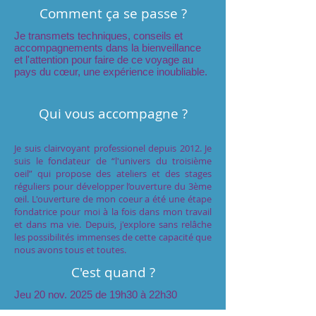
Comment ça se passe ?
Je transmets techniques, conseils et
accompagnements dans la bienveillance
et l'attention pour faire de ce voyage au
pays du cœur, une expérience inoubliable.
Qui vous accompagne ?
Je suis clairvoyant professionel depuis 2012. Je
suis le fondateur de “l'univers du troisième
oeil” qui propose des ateliers et des stages
réguliers pour développer l’ouverture du 3ème
œil. L'ouverture de mon coeur a été une étape
fondatrice pour moi à la fois dans mon travail
et dans ma vie. Depuis, j'explore sans relâche
les possibilités immenses de cette capacité que
nous avons tous et toutes.
C'est quand ?
Jeu 20 nov. 2025 de 19h30 à 22h30