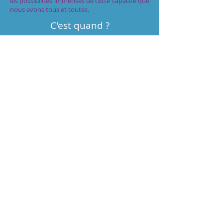
les possibilités immenses de cette capacité que
nous avons tous et toutes.
C'est quand ?
Mardi 13 mai 2025 de 19h30 à 22h30
Combien coûte l'atelier ?
30 €
Où ça se passe ?
10 rue de Trétaigne
75018 PARIS
Métros les plus proches : Jules Joffrin
(ligne 12) et Simplon (ligne 4)
Comment s'inscrire ?
C'est très simple, il suffit de m'envoyer un