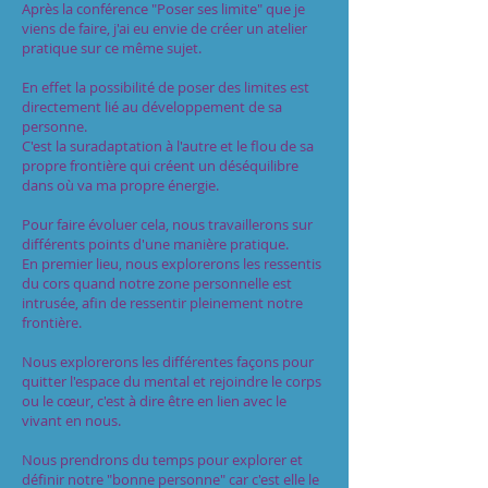
Après la conférence "Poser ses limite" que je
viens de faire, j'ai eu envie de créer un atelier
pratique sur ce même sujet.
En effet la possibilité de poser des limites est
directement lié au développement de sa
personne.
C'est la suradaptation à l'autre et le flou de sa
propre frontière qui créent un déséquilibre
dans où va ma propre énergie.
Pour faire évoluer cela, nous travaillerons sur
différents points d'une manière pratique.
En premier lieu, nous explorerons les ressentis
du cors quand notre zone personnelle est
intrusée, afin de ressentir pleinement notre
frontière.
Nous explorerons les différentes façons pour
quitter l'espace du mental et rejoindre le corps
ou le cœur, c'est à dire être en lien avec le
vivant en nous.
Nous prendrons du temps pour explorer et
définir notre "bonne personne" car c'est elle le