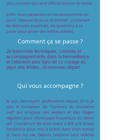
plus souvent qui rend difficile la pose de limite.
Enfin nous passerons en revue ensemble un
court "manuel de pose de limites", contenant
les éléments essentiels, les questions à ce
poser pour poser des limites solides.
Comment ça se passe ?
Je transmets techniques, conseils et
accompagnements dans la bienveillance
et l'attention pour faire de ce voyage au
pays des limites, un nouveau départ.
Qui vous accompagne ?
Je suis clairvoyant professionel depuis 2012. Je
suis le fondateur de “l'univers du troisième
oeil” qui propose des ateliers et des stages
réguliers pour développer l’ouverture du 3ème
œil. L'ouverture de mon coeur a été une étape
fondatrice pour moi à la fois dans mon travail
et dans ma vie. Depuis, j'explore sans relâche