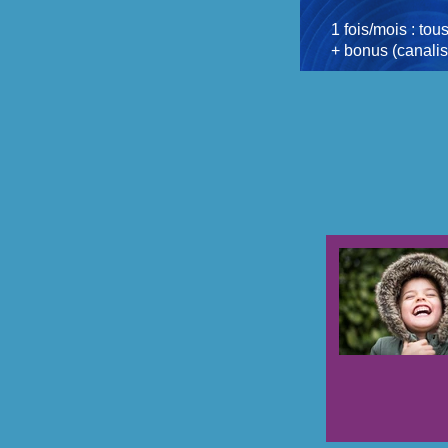
1 fois/mois : tou
+ bonus (canalis