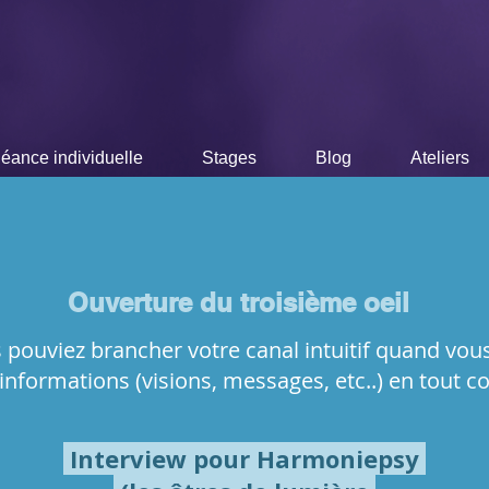
u troisième oeil
par Robin GAIRAUD
éance individuelle
Stages
Blog
Ateliers
Ouverture du troisième oeil
s pouviez brancher votre canal intuitif quand vous
informations (visions, messages, etc..) en tout co
Interview pour Harmoniepsy