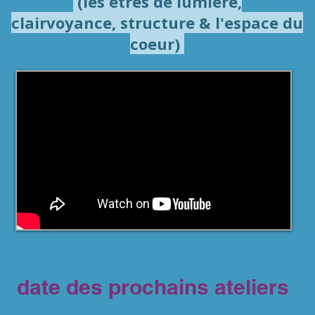
(les êtres de lumière,
clairvoyance, structure &
l'espace du
coeur)
date des prochains ateliers