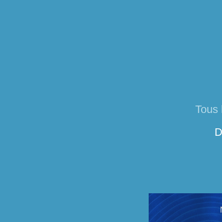
Tous 
D