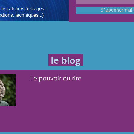
s les ateliers & stages
S`abonner main
ations, techniques...)
le blog
Le pouvoir du rire