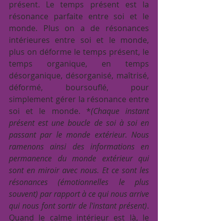
présent. Le temps présent est la 
résonance parfaite entre soi et le 
monde. Plus on a de résonances 
intérieures entre soi et le monde, 
plus on déforme le temps présent, le 
temps organique, en temps 
désorganique, désorganisé, maîtrisé, 
déformé, boursouflé, pour 
simplement gérer la résonance entre 
soi et le monde. *
(Chaque instant 
présent est une boucle de soi à soi en 
passant par le monde extérieur. Nous 
ramenons ainsi des informations en 
permanence du monde extérieur qui 
sont en miroir avec nous. Et ce sont les 
résonances (émotionnelles le plus 
souvent) par rapport à ce qui nous arrive 
qui nous font sortir de l'instant présent)
. 
Quand le calme intérieur est là, le 