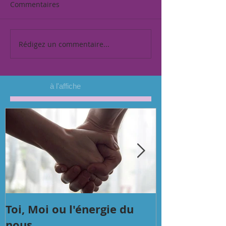
Commentaires
Rédigez un commentaire...
à l'affiche
Toi, Moi ou l'énergie du
Technique d
nous
(de l'énergie