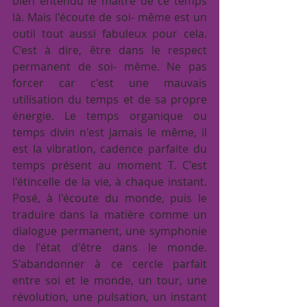
bien entendu le maitre de ce temps 
là. Mais l'écoute de soi- même est un 
outil tout aussi fabuleux pour cela. 
C'est à dire, être dans le respect 
permanent de soi- même. Ne pas 
forcer car c'est une mauvais 
utilisation du temps et de sa propre 
énergie. Le temps organique ou 
temps divin n'est jamais le même, il 
est la vibration, cadence parfaite du 
temps présent au moment T. C'est 
l'étincelle de la vie, à chaque instant. 
Posé, à l'écoute du monde, puis le 
traduire dans la matière comme un 
dialogue permanent, une symphonie 
de l'état d'être dans le monde. 
S'abandonner à ce cercle parfait 
entre soi et le monde, un tour, une 
révolution, une pulsation, un instant 