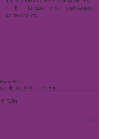
(canalisation de l'esprit de la tortue) 
* En italique mes explications 
personnelles. 
Mots-clés :
canalisation
lâcher prise
mort