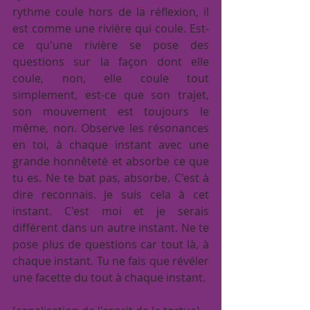
rythme coule hors de la réflexion, il 
est comme une rivière qui coule. Est-
ce qu'une rivière se pose des 
questions sur la façon dont elle 
coule, non, elle coule tout 
simplement, est-ce que son trajet, 
son mouvement est toujours le 
même, non. Observe les résonances 
en toi, à chaque instant avec une 
grande honnêteté et absorbe ce que 
tu es. Ne te bat pas, absorbe. C'est à 
dire reconnais. Je suis cela à cet 
instant. C'est moi et je serais 
différent dans un autre instant. Ne te 
pose plus de questions car tout là, à 
chaque instant. Tu ne fais que révéler 
une facette du tout à chaque instant. 