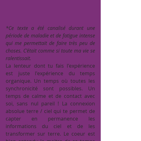
*Ce texte a été canalisé durant une 
période de maladie et de fatigue intense 
qui me permettait de faire très peu de 
choses. C'était comme si toute ma vie se 
ralentissait.
La lenteur dont tu fais l'expérience 
est juste l'expérience du temps 
organique. Un temps où toutes les 
synchronicité sont possibles. Un 
temps de calme et de contact avec 
soi, sans nul pareil ! La connexion 
absolue terre / ciel qui te permet de 
capter en permanence les 
informations du ciel et de les 
transformer sur terre. Le coeur est 