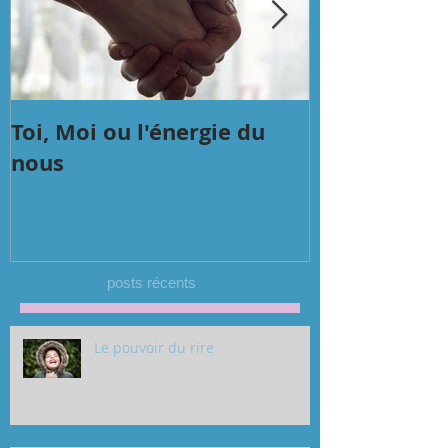
Toi, Moi ou l'énergie du
Technique d
nous
(de l'énergie
chakras)
posts récents
Le pouvoir du rire