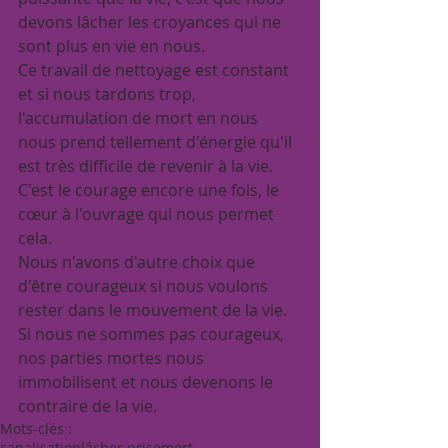
devons lâcher les croyances qui ne 
sont plus en vie en nous.
Ce travail de nettoyage est constant 
et si nous tardons trop, 
l'accumulation de mort en nous 
nous prend tellement d'énergie qu'il 
est très difficile de revenir à la vie.
C'est le courage encore une fois, le 
cœur à l'ouvrage qui nous permet 
cela.
Nous n'avons d'autre choix que 
d'être courageux si nous voulons 
rester dans le mouvement de la vie.
Si nous ne sommes pas courageux, 
nos parties mortes nous 
immobilisent et nous devenons le 
contraire de la vie.
Mots-clés :
canalisation
lâcher prise
mort