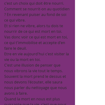
c'est un choix qui doit être nourri.
Comment se nourrit-on au quotidien 
? En revenant puiser au fond de soi 
ce qui vibre.
Et si rien ne vibre, alors tu dois te 
nourrir de ce qui est mort en toi.
Vas donc voir ce qui est mort en toi, 
ce qui t'immobilise et accepte d'en 
faire le deuil.
Etre en vie aujourd'hui c'est visiter la 
vie ou la mort en toi.
C'est une illusion de penser que 
nous vibrons la vie tout le temps.
Souvent la mort prend le dessus et 
nous devons l'écouter, elle saura 
nous parler du nettoyage que nous 
avons à faire.
Quand la mort en nous est plus 
puissante que la vie, c'est que nous 