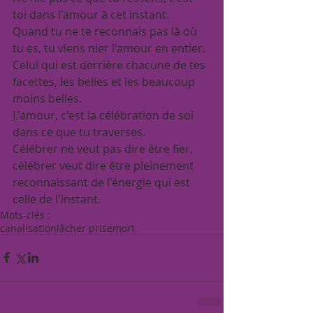
toi dans l'amour à cet instant.
Quand tu ne te reconnais pas là où 
tu es, tu viens nier l'amour en entier.
Celui qui est derrière chacune de tes 
facettes, les belles et les beaucoup 
moins belles.
L'amour, c'est la célébration de soi 
dans ce que tu traverses.
Célébrer ne veut pas dire être fier, 
célébrer veut dire être pleinement 
reconnaissant de l'énergie qui est 
celle de l'instant.
Mots-clés :
canalisation
lâcher prise
mort