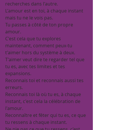
recherches dans l'autre.
L'amour est en toi, à chaque instant 
mais tu ne le vois pas.
Tu passes à côté de ton propre 
amour.
C'est cela que tu explores 
maintenant, comment peux-tu 
t'aimer hors du système à deux.
T'aimer veut dire te regarder tel que 
tu es, avec tes limites et tes 
expansions.
Reconnais toi et reconnais aussi tes 
erreurs.
Reconnais toi là où tu es, à chaque 
instant, c'est cela la célébration de 
l'amour.
Reconnaître et fêter qui tu es, ce que 
tu ressens à chaque instant.
Ne nie pas ce que tu ressens, c'est 